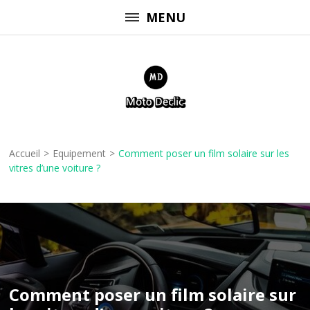
Aller
MENU
au
contenu
(Pressez
Entrée)
Moto Declic
Accueil
>
Equipement
>
Comment poser un film solaire sur les
vitres d’une voiture ?
Comment poser un film solaire sur