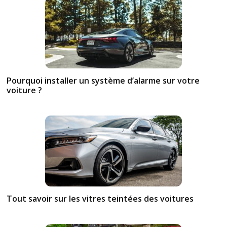
IP54est compatible avec
l'application Smart Life/Tuya,
disponible sur iOS et Android.
Après avoir réalisé l'appairage,
vous pouvez profiter des
fonctionnalités des lanternes
comme le choix de la couleur
et de la température d'éclairage
Pourquoi installer un système d’alarme sur votre
grâce à la fonction RGBW,
voiture ?
création de scènes
personnalisées, réglage de la
luminosité, fonction de rappel
de batterie faible, allumage et
extinction temporisés de la
lumière, éclairage en fonction
du rythme musical ...
Tout savoir sur les vitres teintées des voitures