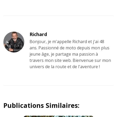
ÉCONOMIQUE Laissez-vous
tenter par un éclairage innovant
et économique avec laLanterne
Solaire Connectée à poser
RGBW IP54 (Lot de 4).
Pilotez vos lanternes avec votre
Richard
téléphone et profitez de toutes
leurs fonctionnalités ! Ces
Bonjour, je m'appelle Richard et j'ai 48
lanternes fonctionnent grâce à
ans. Passionné de moto depuis mon plus
l'énergie solaire et présentent
jeune âge, je partage ma passion à
donc de véritables atouts. En
travers mon site web. Bienvenue sur mon
effet, elles ne nécessitent pas
univers de la route et de l'aventure !
de branchements spécifiques et
représentent d'importantes
économies d'énergie. Elles
sont donc pratiques et vous
permettent de faire des
économies ! DIVERSES
FONCTIONNALITÉS Le lot
Publications Similaires:
deLanternes Solaires
Connectées à poser RGBW