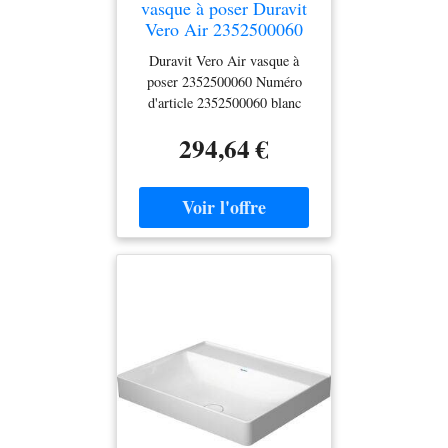
vasque à poser Duravit
Vero Air 2352500060
blanc, 50x47cm, paroi
Duravit Vero Air vasque à
arrière vitrée, sans trou
poser 2352500060 Numéro
pour robinet
d'article 2352500060 blanc
sans trou de robinetterie avec
294,64 €
trop-plein Paroi arrière vitrée
sol Fixation incluse