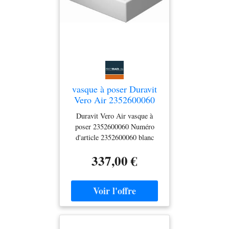
vasque à poser Duravit
Vero Air 2352600060
blanc, 60x47cm, paroi
Duravit Vero Air vasque à
arrière vitrée, sans trou
poser 2352600060 Numéro
pour robinet
d'article 2352600060 blanc
sans trou de robinetterie avec
337,00 €
trop-plein Paroi arrière vitrée
sol Fixation incluse