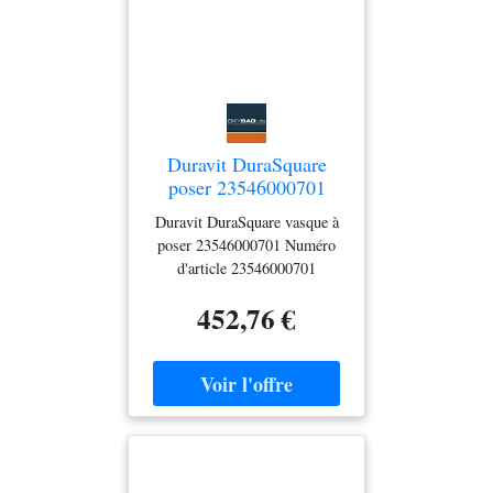
Duravit DuraSquare
poser 23546000701
blanc wondergliss, sans
Duravit DuraSquare vasque à
trou pour robinetterie,
poser 23546000701 Numéro
paroi arrière vitrée
d'article 23546000701
merveille blanche sans trou de
452,76 €
robinetterie sans débordement
avec banque de trous de
robinetterie Paroi arrière vitrée
y compris valve à tige avec
couvercle de valve en
céramique