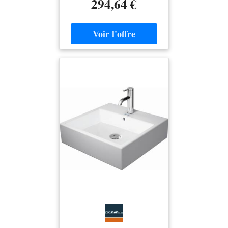
294,64 €
trop-plein Paroi arrière vitrée
sol Fixation incluse