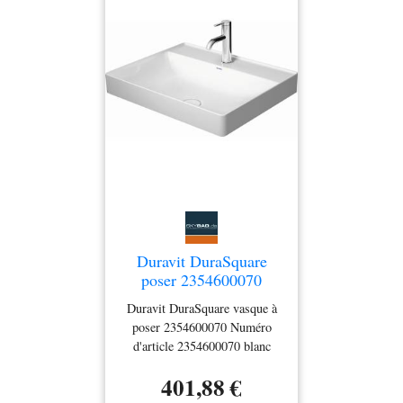
Duravit DuraSquare
poser 2354600070
blanc, 60x47cm, sans
Duravit DuraSquare vasque à
trou pour robinetterie,
poser 2354600070 Numéro
paroi arrière vitrée
d'article 2354600070 blanc
sans trou de robinetterie sans
401,88 €
débordement avec banque de
trous de robinetterie Paroi