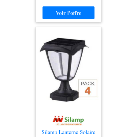
arrière vitrée y compris valve à
tige avec couvercle de valve en
céramique
Silamp Lanterne Solaire